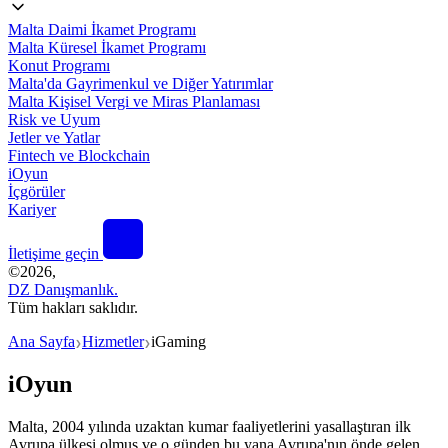
Malta Daimi İkamet Programı
Malta Küresel İkamet Programı
Konut Programı
Malta'da Gayrimenkul ve Diğer Yatırımlar
Malta Kişisel Vergi ve Miras Planlaması
Risk ve Uyum
Jetler ve Yatlar
Fintech ve Blockchain
iOyun
İçgörüler
Kariyer
İletişime geçin
©
2026,
DZ Danışmanlık.
Tüm hakları saklıdır.
Ana Sayfa
Hizmetler
iGaming
❯
❯
iOyun
Malta, 2004 yılında uzaktan kumar faaliyetlerini yasallaştıran ilk
Avrupa ülkesi olmuş ve o günden bu yana Avrupa'nın önde gelen