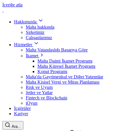
İçeriğe atla
Hakkımızda
Malta hakkında
Şirketimiz
Çalışanlarımız
Hizmetler
Malta Vatandaşlığı Başarıya Göre
İkamet
Malta Daimi İkamet Programı
Malta Küresel İkamet Programı
Konut Programı
Malta'da Gayrimenkul ve Diğer Yatırımlar
Malta Kişisel Vergi ve Miras Planlaması
Risk ve Uyum
Jetler ve Yatlar
Fintech ve Blockchain
iOyun
İçgörüler
Kariyer
Ara...