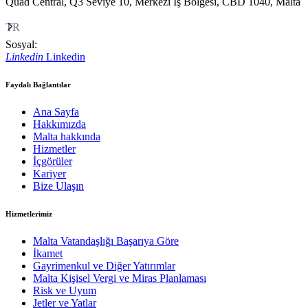
Quad Central, Q3 Seviye 10, Merkezi İş Bölgesi, CBD 1040, Malta
TR
Sosyal:
Linkedin
Linkedin
Faydalı Bağlantılar
Ana Sayfa
Hakkımızda
Malta hakkında
Hizmetler
İçgörüler
Kariyer
Bize Ulaşın
Hizmetlerimiz
Malta Vatandaşlığı Başarıya Göre
İkamet
Gayrimenkul ve Diğer Yatırımlar
Malta Kişisel Vergi ve Miras Planlaması
Risk ve Uyum
Jetler ve Yatlar