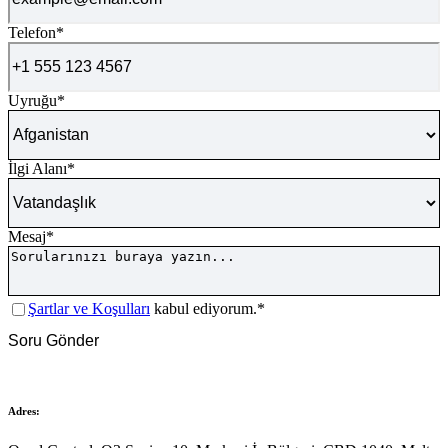
Telefon
*
Uyruğu
*
İlgi Alanı
*
Mesaj
*
Onay
*
Şartlar ve Koşulları
kabul ediyorum
.*
CAPTCHA
Soru Gönder
Adres: