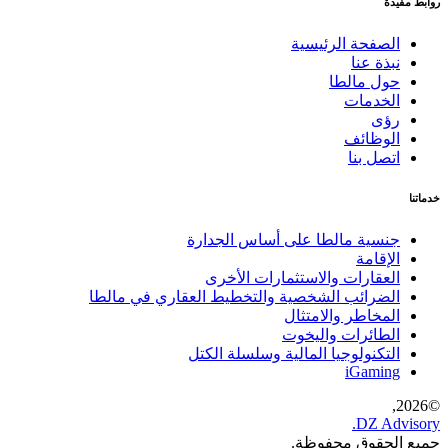
روابط مفيدة
الصفحة الرئيسية
نبذة عنا
حول مالطا
الخدمات
رؤى
الوظائف
اتصل بنا
خدماتنا
جنسية مالطا على أساس الجدارة
الإقامة
العقارات والاستثمارات الأخرى
الضرائب الشخصية والتخطيط العقاري في مالطا
المخاطر والامتثال
الطائرات واليخوت
التكنولوجيا المالية وسلسلة الكتل
iGaming
2026,
©
DZ Advisory.
جميع الحقوق محفوظة.