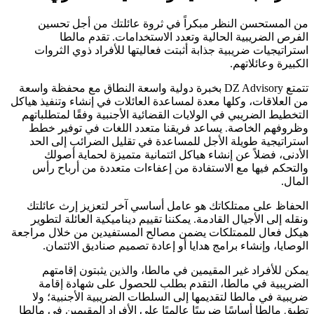
من المستحسن النظر مبكراً في ثروة عائلتك من أجل تحسين
الفرص الضريبية الحالية وتعدد الاستخدامات. تقدم مالطا
استراتيجيات ضريبية جذابة أثبتت فعاليتها للأفراد ذوي الثروات
الكبيرة وعائلاتهم.
تتمتع DZ Advisory بخبرة دولية واسعة النطاق مع محفظة واسعة
من العلاقات، وكلها معدة لمساعدة العائلات في إنشاء وتنفيذ هياكل
التخطيط الضريبي في الولايات القضائية الأجنبية وفقًا لمتطلباتهم
وظروفهم الخاصة. يساعد فريقنا متعدد اللغات في توفير خطط
استراتيجية طويلة الأجل للمساعدة في تقليل الضرائب إلى الحد
الأدنى، فضلاً عن إنشاء هياكل ائتمانية متميزة لحماية أصولك
والتحكم فيها مع الاستفادة من إعفاءات متعددة من أرباح رأس
المال.
الحفاظ على ممتلكاتك هو عامل أساسي آخر لتعزيز إرث عائلتك
ونقله إلى الأجيال القادمة. يمكننا تقييم ديناميكية العائلة لتطوير
هيكل فعال للممتلكات يضمن مصالح المستفيدين من خلال مراجعة
الوصايا، وإنشاء برامج هدايا أو إعادة تصميم صناديق الائتمان.
يمكن للأفراد غير المقيمين في مالطا، والذين يثبتون إقامتهم
الضريبية في مالطا، التقدم بطلب للحصول على شهادة إقامة
ضريبية في مالطا لتقديمها إلى السلطات الضريبية الأجنبية؛ ولا
تطبق مالطا أساسًا ضريبيًا عالميًا على الأفراد المقيمين في مالطا