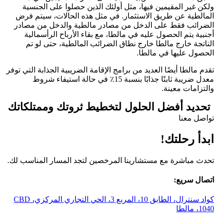
ولكن غير المقيمين فيها، مثل أولئك الذين حصلوا على الجنسية
المالطية عن طريق الاستثمار. في مثل هذه الحالات، سيتم فرض
الضرائب فقط على الدخل من مصادر مالطية والدخل من مصادر
أجنبية يتم الحصول عليه في مالطا، مع بقاء الأرباح الرأسمالية
الناتجة خارج مالطا خارج نطاق الضرائب المالطية، حتى لو تم
الحصول عليها في مالطا.
تقدم مالطا أيضًا العديد من برامج الإقامة الضريبية الجذابة التي توفر
معدل ضريبة ثابتًا جذابًا بنسبة 15٪ في حالة استيفاء شروط
والتزامات معينة.
تحديد أفضل الحلول لتخطيط ثروتك وممتلكاتك
تواصل معنا
ابدأ رحلتك!
تحدث مباشرة مع مستشارينا المرخصين لتجد المسار المناسب لك.
اتصال سريع:
كواد سنترال، الطابق 10، المربع 3، الحي التجاري المركزي، CBD
1040، مالطا