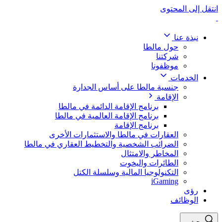
انتقل إلى المحتوى
نبذة عنا
حول مالطا
شركتنا
موظفونا
الخدمات
جنسية مالطا على أساس الجدارة
الإقامة
برنامج الإقامة الدائمة في مالطا
برنامج الإقامة العالمية في مالطا
برنامج الإقامة
العقارات في مالطا والاستثمارات الأخرى
الضرائب الشخصية والتخطيط العقاري في مالطا
المخاطر والامتثال
الطائرات واليخوت
التكنولوجيا المالية وسلسلة الكتل
iGaming
رؤى
الوظائف
بحث...