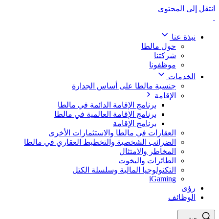
انتقل إلى المحتوى
نبذة عنا
حول مالطا
شركتنا
موظفونا
الخدمات
جنسية مالطا على أساس الجدارة
الإقامة
برنامج الإقامة الدائمة في مالطا
برنامج الإقامة العالمية في مالطا
برنامج الإقامة
العقارات في مالطا والاستثمارات الأخرى
الضرائب الشخصية والتخطيط العقاري في مالطا
المخاطر والامتثال
الطائرات واليخوت
التكنولوجيا المالية وسلسلة الكتل
iGaming
رؤى
الوظائف
بحث...