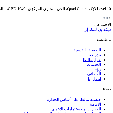
Quad Central، Q3 Level 10، الحي التجاري المركزي، CBD 1040، مالطا
AR
الاجتماعي:
لينكد إن
لينكد إن
روابط مفيدة
الصفحة الرئيسية
نبذة عنا
حول مالطا
الخدمات
رؤى
الوظائف
اتصل بنا
خدماتنا
جنسية مالطا على أساس الجدارة
الإقامة
العقارات والاستثمارات الأخرى