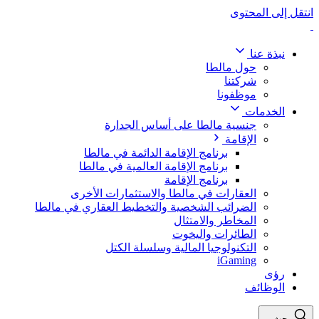
انتقل إلى المحتوى
نبذة عنا
حول مالطا
شركتنا
موظفونا
الخدمات
جنسية مالطا على أساس الجدارة
الإقامة
برنامج الإقامة الدائمة في مالطا
برنامج الإقامة العالمية في مالطا
برنامج الإقامة
العقارات في مالطا والاستثمارات الأخرى
الضرائب الشخصية والتخطيط العقاري في مالطا
المخاطر والامتثال
الطائرات واليخوت
التكنولوجيا المالية وسلسلة الكتل
iGaming
رؤى
الوظائف
بحث...