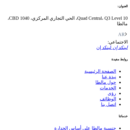
العنوان:
Quad Central، Q3 Level 10، الحي التجاري المركزي، CBD 1040،
مالطا
AR
الاجتماعي:
لينكد إن
لينكد إن
روابط مفيدة
الصفحة الرئيسية
نبذة عنا
حول مالطا
الخدمات
رؤى
الوظائف
اتصل بنا
خدماتنا
جنسية مالطا على أساس الجدارة