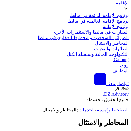
الإقامة
برنامج الإقامة الدائمة في مالطا
برنامج الإقامة العالمية في مالطا
برنامج الإقامة
العقارات في مالطا والاستثمارات الأخرى
الضرائب الشخصية والتخطيط العقاري في مالطا
المخاطر والامتثال
الطائرات واليخوت
التكنولوجيا المالية وسلسلة الكتل
iGaming
رؤى
الوظائف
تواصل معنا
2026,
©
DZ Advisory.
جميع الحقوق محفوظة.
الصفحة الرئيسية
الخدمات
المخاطر والامتثال
❯
❯
المخاطر والامتثال