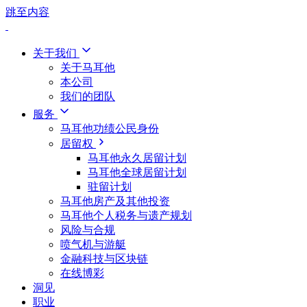
跳至内容
关于我们
关于马耳他
本公司
我们的团队
服务
马耳他功绩公民身份
居留权
马耳他永久居留计划
马耳他全球居留计划
驻留计划
马耳他房产及其他投资
马耳他个人税务与遗产规划
风险与合规
喷气机与游艇
金融科技与区块链
在线博彩
洞见
职业