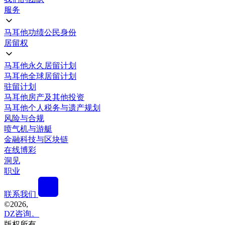
服务
马耳他功绩公民身份
居留权
马耳他永久居留计划
马耳他全球居留计划
驻留计划
马耳他房产及其他投资
马耳他个人税务与遗产规划
风险与合规
喷气机与游艇
金融科技与区块链
在线博彩
洞见
职业
联系我们
©
2026,
DZ咨询。
版权所有。