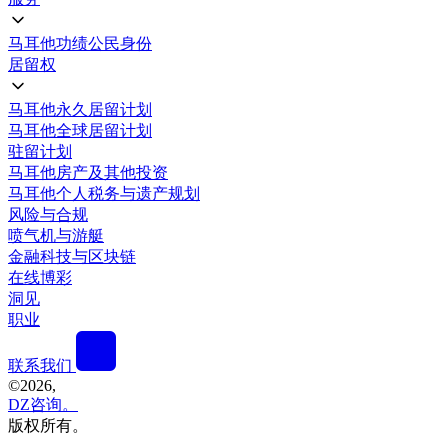
马耳他功绩公民身份
居留权
马耳他永久居留计划
马耳他全球居留计划
驻留计划
马耳他房产及其他投资
马耳他个人税务与遗产规划
风险与合规
喷气机与游艇
金融科技与区块链
在线博彩
洞见
职业
联系我们
©
2026,
DZ咨询。
版权所有。