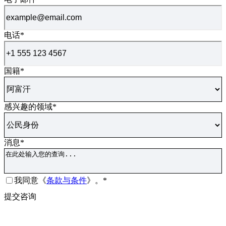
电话
*
国籍
*
感兴趣的领域
*
消息
*
同
我同意《
条款与条件
》
。*
意
验
提交咨询
*
证
码