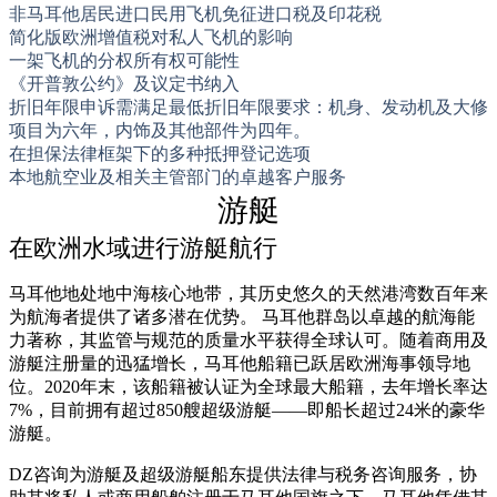
非马耳他居民进口民用飞机免征进口税及印花税
简化版欧洲增值税对私人飞机的影响
一架飞机的分权所有权可能性
《开普敦公约》及议定书纳入
折旧年限申诉需满足最低折旧年限要求：机身、发动机及大修
项目为六年，内饰及其他部件为四年。
在担保法律框架下的多种抵押登记选项
本地航空业及相关主管部门的卓越客户服务
游艇
在欧洲水域进行游艇航行
马耳他地处地中海核心地带，其历史悠久的天然港湾数百年来
为航海者提供了诸多潜在优势。 马耳他群岛以卓越的航海能
力著称，其监管与规范的质量水平获得全球认可。随着商用及
游艇注册量的迅猛增长，马耳他船籍已跃居欧洲海事领导地
位。2020年末，该船籍被认证为全球最大船籍，去年增长率达
7%，目前拥有超过850艘超级游艇——即船长超过24米的豪华
游艇。
DZ咨询为游艇及超级游艇船东提供法律与税务咨询服务，协