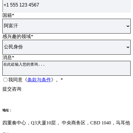
国籍
*
感兴趣的领域
*
消息
*
同
我同意《
条款与条件
》
。*
意
验
提交咨询
*
证
码
地址：
四重奏中心，Q3大厦10层， 中央商务区，CBD 1040，马耳他