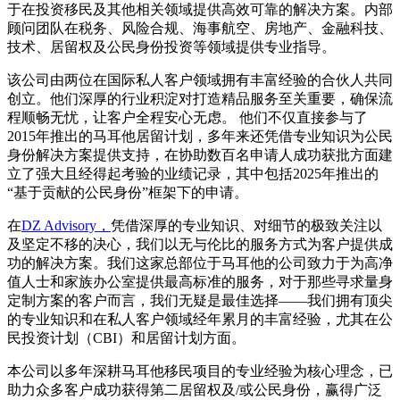
于在投资移民及其他相关领域提供高效可靠的解决方案。内部
顾问团队在税务、风险合规、海事航空、房地产、金融科技、
技术、居留权及公民身份投资等领域提供专业指导。
该公司由两位在国际私人客户领域拥有丰富经验的合伙人共同
创立。他们深厚的行业积淀对打造精品服务至关重要，确保流
程顺畅无忧，让客户全程安心无虑。 他们不仅直接参与了
2015年推出的马耳他居留计划，多年来还凭借专业知识为公民
身份解决方案提供支持，在协助数百名申请人成功获批方面建
立了强大且经得起考验的业绩记录，其中包括2025年推出的
“基于贡献的公民身份”框架下的申请。
在
DZ Advisory，
凭借深厚的专业知识、对细节的极致关注以
及坚定不移的决心，我们以无与伦比的服务方式为客户提供成
功的解决方案。我们这家总部位于马耳他的公司致力于为高净
值人士和家族办公室提供最高标准的服务，对于那些寻求量身
定制方案的客户而言，我们无疑是最佳选择——我们拥有顶尖
的专业知识和在私人客户领域经年累月的丰富经验，尤其在公
民投资计划（CBI）和居留计划方面。
本公司以多年深耕马耳他移民项目的专业经验为核心理念，已
助力众多客户成功获得第二居留权及/或公民身份，赢得广泛