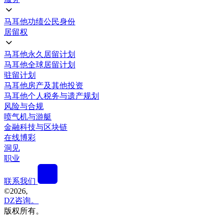
马耳他功绩公民身份
居留权
马耳他永久居留计划
马耳他全球居留计划
驻留计划
马耳他房产及其他投资
马耳他个人税务与遗产规划
风险与合规
喷气机与游艇
金融科技与区块链
在线博彩
洞见
职业
联系我们
©
2026,
DZ咨询。
版权所有。