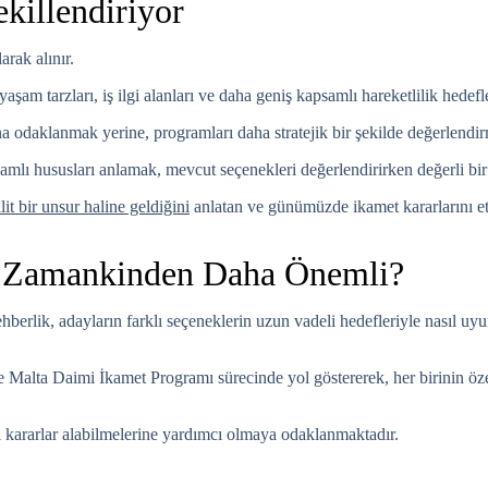
killendiriyor
rak alınır.
yaşam tarzları, iş ilgi alanları ve daha geniş kapsamlı hareketlilik hedef
na odaklanmak yerine, programları daha stratejik bir şekilde değerlendirm
amlı hususları anlamak, mevcut seçenekleri değerlendirirken değerli bir
it bir unsur haline geldiğini
anlatan ve günümüzde ikamet kararlarını et
r Zamankinden Daha Önemli?
ehberlik, adayların farklı seçeneklerin uzun vadeli hedefleriyle nasıl
e Malta Daimi İkamet Programı sürecinde yol göstererek, her birinin öze
i kararlar alabilmelerine yardımcı olmaya odaklanmaktadır.