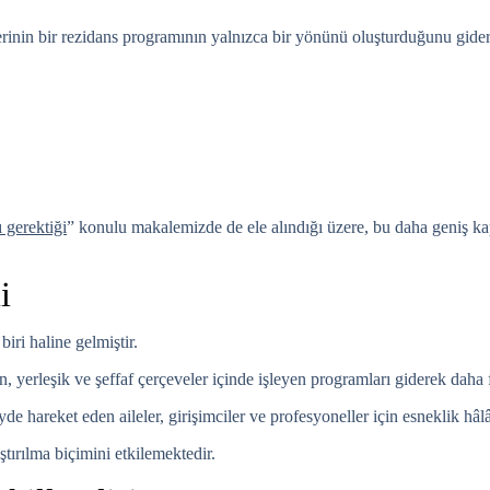
erinin bir rezidans programının yalnızca bir yönünü oluşturduğunu gider
ı gerektiği
” konulu makalemizde de ele alındığı üzere, bu daha geniş kap
i
iri haline gelmiştir.
yerleşik ve şeffaf çerçeveler içinde işleyen programları giderek daha f
de hareket eden aileler, girişimciler ve profesyoneller için esneklik h
tırılma biçimini etkilemektedir.