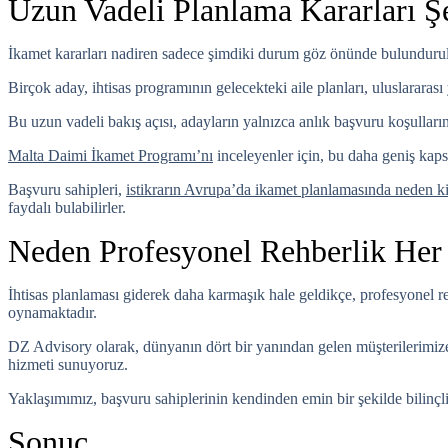
Uzun Vadeli Planlama Kararları Şe
İkamet kararları nadiren sadece şimdiki durum göz önünde bulundurula
Birçok aday, ihtisas programının gelecekteki aile planları, uluslararası 
Bu uzun vadeli bakış açısı, adayların yalnızca anlık başvuru koşulları
Malta Daimi İkamet Programı’nı
inceleyenler için, bu daha geniş kaps
Başvuru sahipleri,
istikrarın Avrupa’da ikamet planlamasında neden kil
faydalı bulabilirler.
Neden Profesyonel Rehberlik He
İhtisas planlaması giderek daha karmaşık hale geldikçe, profesyonel r
oynamaktadır.
DZ Advisory
olarak, dünyanın dört bir yanından gelen müşterilerimiz
hizmeti sunuyoruz.
Yaklaşımımız, başvuru sahiplerinin kendinden emin bir şekilde bilinçl
Sonuç