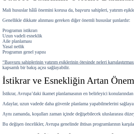
Mali hususlar hâlâ önemini korusa da, başvuru sahipleri, yatırım eşikl
Genellikle dikkate alınması gereken diğer önemli hususlar şunlardır:
Programın istikrarı
Uzun vadeli esneklik
Aile planlaması
Yasal netlik
Programın genel yapısı
“Başvuru sahiplerinin yatırım eşiklerinin ötesinde neleri karşılaştırmas
kapsamlı bir bakış açısı sağlayabilir.
İstikrar ve Esnekliğin Artan Önem
İstikrar, Avrupa’daki ikamet planlamasının en belirleyici konularından b
Adaylar, uzun vadede daha güvenle planlama yapabilmelerini sağlayan, 
Aynı zamanda, koşulları zaman içinde değişebilecek uluslararası düzey
Bu değişen öncelikler, Avrupa genelinde ihtisas programlarının karşılaş