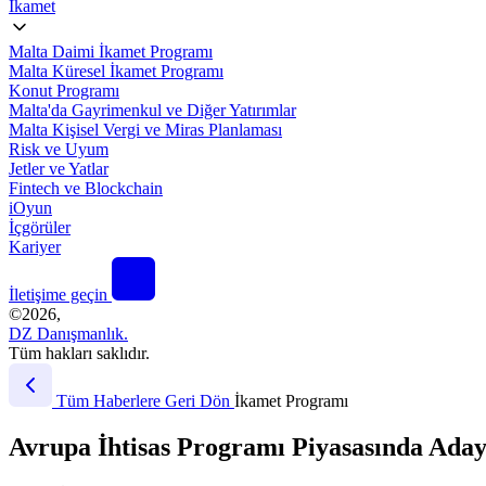
İkamet
Malta Daimi İkamet Programı
Malta Küresel İkamet Programı
Konut Programı
Malta'da Gayrimenkul ve Diğer Yatırımlar
Malta Kişisel Vergi ve Miras Planlaması
Risk ve Uyum
Jetler ve Yatlar
Fintech ve Blockchain
iOyun
İçgörüler
Kariyer
İletişime geçin
©
2026,
DZ Danışmanlık.
Tüm hakları saklıdır.
Tüm Haberlere Geri Dön
İkamet Programı
Avrupa İhtisas Programı Piyasasında Adayl