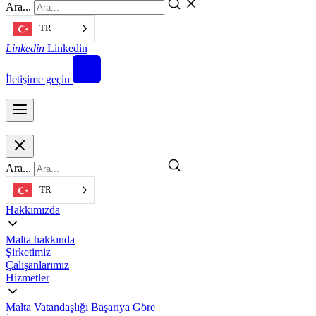
Ara...
TR
Linkedin
Linkedin
İletişime geçin
Ara...
TR
Hakkımızda
Malta hakkında
Şirketimiz
Çalışanlarımız
Hizmetler
Malta Vatandaşlığı Başarıya Göre