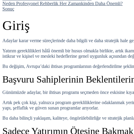
Neden Profesyonel Rehberlik Her Zamankinden Daha Önemli?
Sonuç
Giriş
Adaylar karar verme süreçlerinde daha bilgili ve daha stratejik hale 
Yatırım gereklilikleri hâlâ önemli bir husus olmakla birlikte, artık ik
istikrar ve kişisel ve mesleki hedeflerine genel uygunluk açısından değ
Bu değişim, Avrupa’daki ihtisas programlarının değerlendirilme şekli
Başvuru Sahiplerinin Beklentiler
Günümüzde adaylar, bir ihtisas programı seçmeden önce eskisine kıyasl
Artık pek çok kişi, yalnızca program gerekliliklerine odaklanmak yeri
yapı, şeffaflık ve güven sunan programlar arıyorlar.
Bu daha bilinçli yaklaşım, kaliteye, öngörülebilirliğe ve stratejik pla
Sadece Yatırımın Ötesine Bakmak