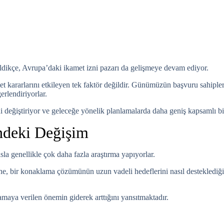
geldikçe, Avrupa’daki ikamet izni pazarı da gelişmeye devam ediyor.
amet kararlarını etkileyen tek faktör değildir. Günümüzün başvuru sahiple
erlendiriyorlar.
ni değiştiriyor ve geleceğe yönelik planlamalarda daha geniş kapsamlı
indeki Değişim
a genellikle çok daha fazla araştırma yapıyorlar.
ne, bir konaklama çözümünün uzun vadeli hedeflerini nasıl desteklediği
nlamaya verilen önemin giderek arttığını yansıtmaktadır.