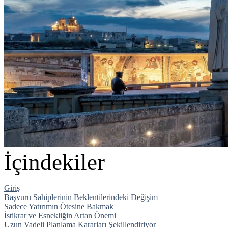
İçindekiler
Giriş
Başvuru Sahiplerinin Beklentilerindeki Değişim
Sadece Yatırımın Ötesine Bakmak
İstikrar ve Esnekliğin Artan Önemi
Uzun Vadeli Planlama Kararları Şekillendiriyor