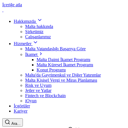
İçeriğe atla
Hakkımızda
Malta hakkında
Şirketimiz
Çalışanlarımız
Hizmetler
Malta Vatandaşlığı Başarıya Göre
İkamet
Malta Daimi İkamet Programı
Malta Küresel İkamet Programı
Konut Programı
Malta'da Gayrimenkul ve Diğer Yatırımlar
Malta Kişisel Vergi ve Miras Planlaması
Risk ve Uyum
Jetler ve Yatlar
Fintech ve Blockchain
iOyun
İçgörüler
Kariyer
Ara...