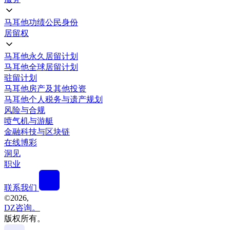
马耳他功绩公民身份
居留权
马耳他永久居留计划
马耳他全球居留计划
驻留计划
马耳他房产及其他投资
马耳他个人税务与遗产规划
风险与合规
喷气机与游艇
金融科技与区块链
在线博彩
洞见
职业
联系我们
©
2026,
DZ咨询。
版权所有。