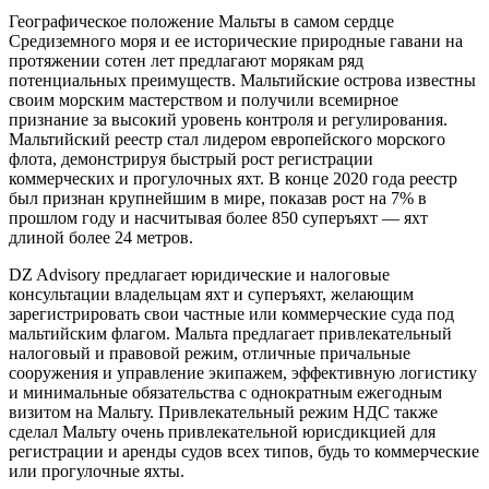
Географическое положение Мальты в самом сердце
Средиземного моря и ее исторические природные гавани на
протяжении сотен лет предлагают морякам ряд
потенциальных преимуществ. Мальтийские острова известны
своим морским мастерством и получили всемирное
признание за высокий уровень контроля и регулирования.
Мальтийский реестр стал лидером европейского морского
флота, демонстрируя быстрый рост регистрации
коммерческих и прогулочных яхт. В конце 2020 года реестр
был признан крупнейшим в мире, показав рост на 7% в
прошлом году и насчитывая более 850 суперъяхт — яхт
длиной более 24 метров.
DZ Advisory предлагает юридические и налоговые
консультации владельцам яхт и суперъяхт, желающим
зарегистрировать свои частные или коммерческие суда под
мальтийским флагом. Мальта предлагает привлекательный
налоговый и правовой режим, отличные причальные
сооружения и управление экипажем, эффективную логистику
и минимальные обязательства с однократным ежегодным
визитом на Мальту. Привлекательный режим НДС также
сделал Мальту очень привлекательной юрисдикцией для
регистрации и аренды судов всех типов, будь то коммерческие
или прогулочные яхты.