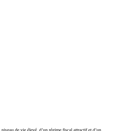
 niveau de vie élevé, d’un régime fiscal attractif et d’un