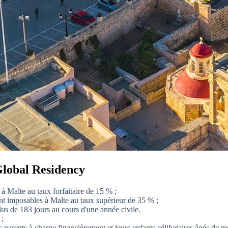
Global Residency
à Malte au taux forfaitaire de 15 % ;
ent imposables à Malte au taux supérieur de 35 % ;
us de 183 jours au cours d'une année civile.
 ;
parents à charge financièrement et leurs enfants célibataires âgés de m