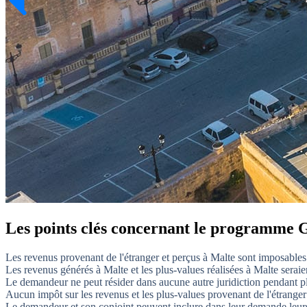
Les points clés concernant le programme 
Les revenus provenant de l'étranger et perçus à Malte sont imposables 
Les revenus générés à Malte et les plus-values réalisées à Malte serai
Le demandeur ne peut résider dans aucune autre juridiction pendant pl
Aucun impôt sur les revenus et les plus-values provenant de l'étranger
Le demandeur et son conjoint peuvent inclure dans leur demande leurs 