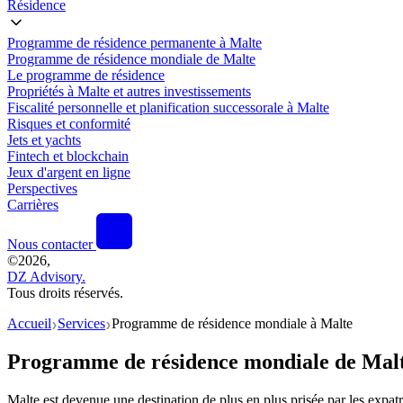
Résidence
Programme de résidence permanente à Malte
Programme de résidence mondiale de Malte
Le programme de résidence
Propriétés à Malte et autres investissements
Fiscalité personnelle et planification successorale à Malte
Risques et conformité
Jets et yachts
Fintech et blockchain
Jeux d'argent en ligne
Perspectives
Carrières
Nous contacter
©
2026,
DZ Advisory.
Tous droits réservés.
Accueil
Services
Programme de résidence mondiale à Malte
❯
❯
Programme de résidence mondiale de Mal
Malte est devenue une destination de plus en plus prisée par les expatri