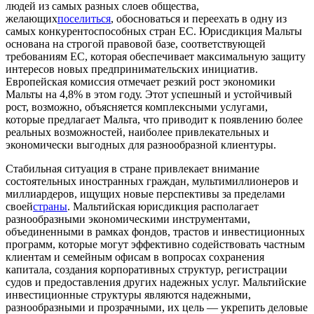
людей из самых разных слоев общества,
желающих
поселиться
, обосноваться и переехать в одну из
самых конкурентоспособных стран ЕС. Юрисдикция Мальты
основана на строгой правовой базе, соответствующей
требованиям ЕС, которая обеспечивает максимальную защиту
интересов новых предпринимательских инициатив.
Европейская комиссия отмечает резкий рост экономики
Мальты на 4,8% в этом году. Этот успешный и устойчивый
рост, возможно, объясняется комплексными услугами,
которые предлагает Мальта, что приводит к появлению более
реальных возможностей, наиболее привлекательных и
экономически выгодных для разнообразной клиентуры.
Стабильная ситуация в стране привлекает внимание
состоятельных иностранных граждан, мультимиллионеров и
миллиардеров, ищущих новые перспективы за пределами
своей
страны
. Мальтийская юрисдикция располагает
разнообразными экономическими инструментами,
объединенными в рамках фондов, трастов и инвестиционных
программ, которые могут эффективно содействовать частным
клиентам и семейным офисам в вопросах сохранения
капитала, создания корпоративных структур, регистрации
судов и предоставления других надежных услуг. Мальтийские
инвестиционные структуры являются надежными,
разнообразными и прозрачными, их цель — укрепить деловые