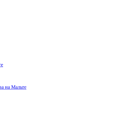
те
ва на Мальте