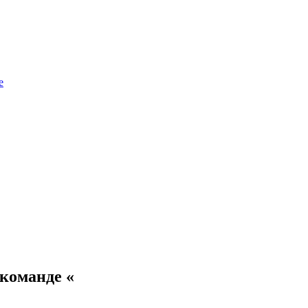
е
команде «