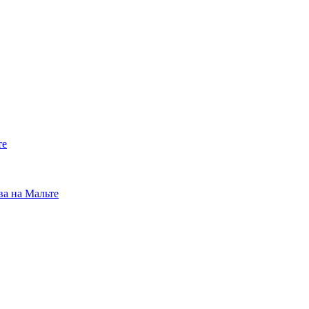
те
ва на Мальте