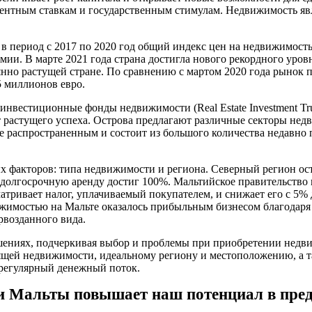
центным ставкам и государственным стимулам. Недвижимость яв
в период с 2017 по 2020 год общий индекс цен на недвижимость
мии. В марте 2021 года страна достигла нового рекордного уро
нно растущей стране. По сравнению с мартом 2020 года рынок
 миллионов евро.
 инвестиционные фонды недвижимости (Real Estate Investment Tr
т растущего успеха. Острова предлагают различные секторы н
 распространенным и состоит из большого количества недавно 
х факторов: типа недвижимости и региона. Северный регион ост
а долгосрочную аренду достиг 100%. Мальтийское правительств
атривает налог, уплачиваемый покупателем, и снижает его с 5% 
вижимостью на Мальте оказалось прибыльным бизнесом благодар
рвозданного вида.
ешениях, подчеркивая выбор и проблемы при приобретении нед
ящей недвижимости, идеальному региону и местоположению, а 
 регулярный денежный поток.
 Мальты повышает наш потенциал в пред