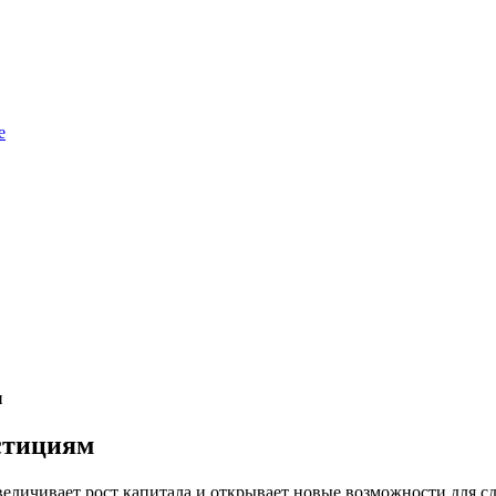
е
и
стициям
еличивает рост капитала и открывает новые возможности для сда