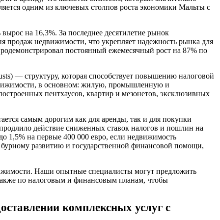
ляется одним из ключевых столпов роста экономики Мальты с
 вырос на 16,3%. За последнее десятилетие рынок
вня продаж недвижимости, что укрепляет надежность рынка для
 продемонстрировал постоянный ежемесячный рост на 87% по
usts) — структуру, которая способствует повышению налоговой
едвижимости, в основном: жилую, промышленную и
построенных пентхаусов, квартир и мезонетов, эксклюзивных
ается самым дорогим как для аренды, так и для покупки
о продлило действие сниженных ставок налогов и пошлин на
до 1,5% на первые 400 000 евро, если недвижимость
я бурному развитию и государственной финансовой помощи,
вижимости. Наши опытные специалисты могут предложить
также по налоговым и финансовым планам, чтобы
оставлении комплексных услуг с