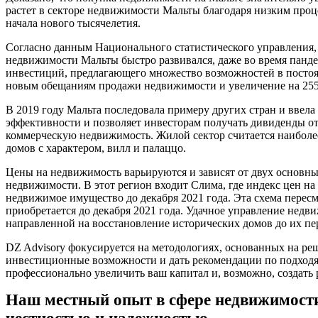
растет в секторе недвижимости Мальты благодаря низким про
начала нового тысячелетия.
Согласно данным Национального статистического управления, 
недвижимости Мальты быстро развивался, даже во время панде
инвестиций, предлагающего множество возможностей в постоя
новым обещаниям продажи недвижимости и увеличение на 255
В 2019 году Мальта последовала примеру других стран и ввела
эффективности и позволяет инвесторам получать дивиденды о
коммерческую недвижимость. Жилой сектор считается наиболее
домов с характером, вилл и палаццо.
Цены на недвижимость варьируются и зависят от двух основны
недвижимости. В этот регион входит Слима, где индекс цен н
недвижимое имущество до декабря 2021 года. Эта схема пересм
приобретается до декабря 2021 года. Удачное управление нед
направленной на восстановление исторических домов до их пе
DZ Advisory фокусируется на методологиях, основанных на р
инвестиционные возможности и дать рекомендации по подход
профессионально увеличить ваш капитал и, возможно, создать
Наш местный опыт в сфере недвижимости